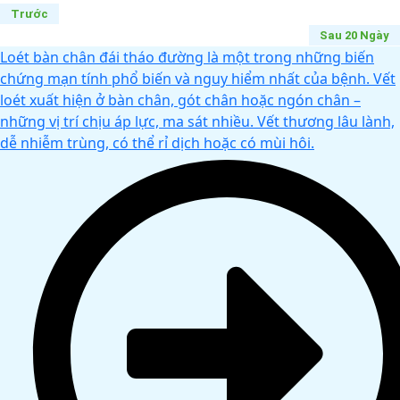
Trước
Sau 20 Ngày
Loét bàn chân đái tháo đường là một trong những biến
chứng mạn tính phổ biến và nguy hiểm nhất của bệnh. Vết
loét xuất hiện ở bàn chân, gót chân hoặc ngón chân –
những vị trí chịu áp lực, ma sát nhiều. Vết thương lâu lành,
dễ nhiễm trùng, có thể rỉ dịch hoặc có mùi hôi.