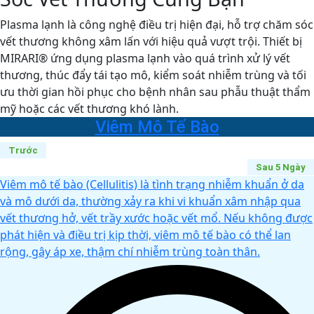
Plasma lạnh là công nghệ điều trị hiện đại, hỗ trợ chăm sóc
vết thương không xâm lấn với hiệu quả vượt trội. Thiết bị
MIRARI® ứng dụng plasma lạnh vào quá trình xử lý vết
thương, thúc đẩy tái tạo mô, kiểm soát nhiễm trùng và tối
ưu thời gian hồi phục cho bệnh nhân sau phẫu thuật thẩm
mỹ hoặc các vết thương khó lành.
Viêm Mô Tế Bào
Trước
Sau 5 Ngày
Viêm mô tế bào (Cellulitis) là tình trạng nhiễm khuẩn ở da
và mô dưới da, thường xảy ra khi vi khuẩn xâm nhập qua
vết thương hở, vết trầy xước hoặc vết mổ. Nếu không được
phát hiện và điều trị kịp thời, viêm mô tế bào có thể lan
rộng, gây áp xe, thậm chí nhiễm trùng toàn thân.