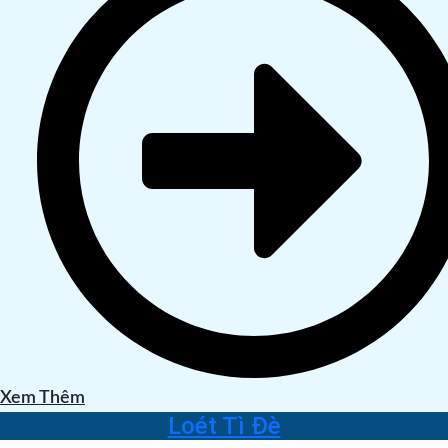
Xem Thêm
Loét Tì Đè