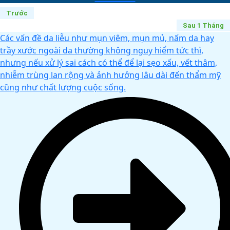
Trước
Sau 1 Tháng
Các vấn đề da liễu như mụn viêm, mụn mủ, nấm da hay
trầy xước ngoài da thường không nguy hiểm tức thì,
nhưng nếu xử lý sai cách có thể để lại sẹo xấu, vết thâm,
nhiễm trùng lan rộng và ảnh hưởng lâu dài đến thẩm mỹ
cũng như chất lượng cuộc sống.