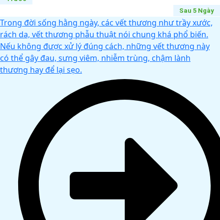
Sau 5 Ngày
Trong đời sống hằng ngày, các vết thương như trầy xước,
rách da, vết thương phẫu thuật nói chung khá phổ biến.
Nếu không được xử lý đúng cách, những vết thương này
có thể gây đau, sưng viêm, nhiễm trùng, chậm lành
thương hay để lại sẹo.