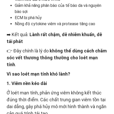
Giảm khả năng phân bào của tế bào da và nguyên
bào sợi
ECM bị phá hủy
Nồng độ cytokine viêm và protease tăng cao
➡️ Kết quả:
Lành rất chậm, dễ nhiễm khuẩn, dễ
tái phát
👉 Đây chính là lý do
không thể dùng cách chăm
sóc vết thương thông thường cho loét mạn
tính
.
Vì sao loét mạn tính khó lành?
1. Viêm nền kéo dài
Ở loét mạn tính, phản ứng viêm không kết thúc
đúng thời điểm. Các chất trung gian viêm tồn tại
dai dẳng, gây phá hủy mô mới hình thành và ngăn
cản quá trình tái tạo.