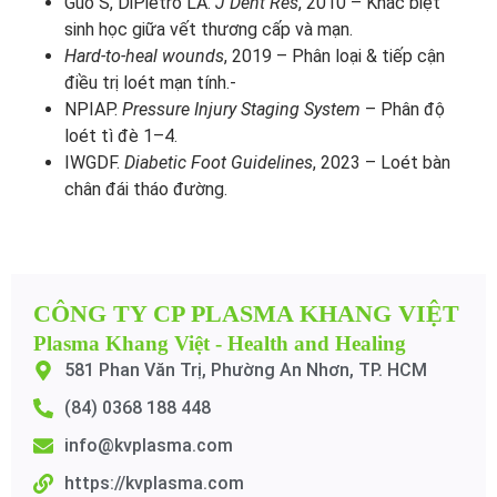
Guo S, DiPietro LA.
J Dent Res
, 2010 – Khác biệt
sinh học giữa vết thương cấp và mạn.
Hard-to-heal wounds
, 2019 – Phân loại & tiếp cận
điều trị loét mạn tính.-
NPIAP.
Pressure Injury Staging System
– Phân độ
loét tì đè 1–4.
IWGDF.
Diabetic Foot Guidelines
, 2023 – Loét bàn
chân đái tháo đường.
CÔNG TY CP PLASMA KHANG VIỆT
Plasma Khang Việt - Health and Healing
581 Phan Văn Trị, Phường An Nhơn, TP. HCM
(84) 0368 188 448
info@kvplasma.com
https://kvplasma.com