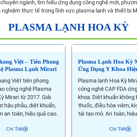
n chuyên ngành, tìm hiểu ứng dụng công nghệ mới, phương
h nghiệm thực tế trong lĩnh vực plasma lạnh và thiết bị Mi
PLASMA LẠNH HOA KỲ
hang Việt – Tiên Phong
Plasma Lạnh Hoa Kỳ M
ệ Plasma Lạnh Mirari
Ứng Dụng Y Khoa Hiệ
ang Việt tiên phong
Plasma lạnh Hoa Kỳ Mira
ao công nghệ Plasma
công nghệ CAP FDA ứng
ỳ Mirari từ 2017. Giải
khoa. Diệt khuẩn không
ợ hậu phẫu, diệt khuẩn,
thuốc, điều hòa viêm, kí
 an toàn, hiệu quả cao.
tái tạo mô. An toàn, hiệ
Chi Tiết
Chi Tiết