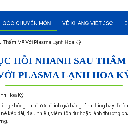
GÓC CHUYÊN MÔN
VỀ KHANG VIỆT JSC
S
u Thẩm Mỹ Với Plasma Lạnh Hoa Kỳ
ỤC HỒI NHANH SAU THẨM
VỚI PLASMA LẠNH HOA K
ạnh Hoa Kỳ
 cùng không chỉ được đánh giá bằng hình dáng hay đườn
 nề kéo dài, đau nhiều, viêm tồn dư hoặc lành thương 
ứng.