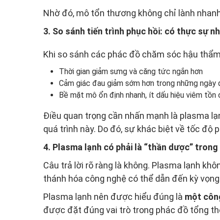
Nhờ đó, mô tổn thương không chỉ lành nhanh 
3. So sánh tiến trình phục hồi: có thực sự 
Khi so sánh các phác đồ chăm sóc hậu thẩm 
Thời gian giảm sưng và căng tức ngắn hơn
Cảm giác đau giảm sớm hơn trong những ngày đ
Bề mặt mô ổn định nhanh, ít dấu hiệu viêm tồn
Điều quan trọng cần nhấn mạnh là plasma l
quá trình này. Do đó, sự khác biệt về tốc độ 
4. Plasma lạnh có phải là “thần dược” tron
Câu trả lời rõ ràng là không. Plasma lạnh kh
thánh hóa công nghệ có thể dẫn đến kỳ vọng 
Plasma lạnh nên được hiểu đúng là
một công
được đặt đúng vai trò trong phác đồ tổng thể