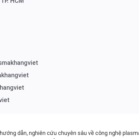
 TP. HCM
smakhangviet
akhangviet
hangviet
iet
, hướng dẫn, nghiên cứu chuyên sâu về công nghệ plasma