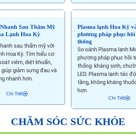
 Nhanh Sau Thẩm Mỹ
Plasma lạnh Hoa Kỳ và
ma Lạnh Hoa Kỳ
phương pháp phục hồi
thống
nhanh sau thẩm mỹ với
So sánh Plasma lạnh Mir
nh Hoa Kỳ. Tìm hiểu cơ
phương pháp phục hồi t
oát viêm, diệt khuẩn,
thống: kháng sinh, chườ
ô giúp giảm sưng đau và
LED. Plasma lạnh tác đ
ng nhanh hơn.
tầng, không kháng thuốc
hơn.
Chi Tiết
Chi Tiết
CHĂM SÓC SỨC KHỎE