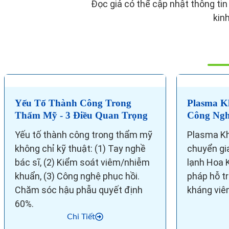
Đọc giả có thể cập nhật thông ti
kin
Yếu Tố Thành Công Trong
Plasma K
Thẩm Mỹ - 3 Điều Quan Trọng
Công Ngh
Yếu tố thành công trong thẩm mỹ
Plasma Kh
không chỉ kỹ thuật: (1) Tay nghề
chuyển gi
bác sĩ, (2) Kiểm soát viêm/nhiễm
lạnh Hoa K
khuẩn, (3) Công nghệ phục hồi.
pháp hỗ tr
Chăm sóc hậu phẫu quyết định
kháng viêm
60%.
Chi Tiết