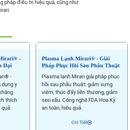
 pháp điều trị hiệu quả, cũng như
rari
irari® -
Plasma Lạnh Mirari® - Giải
n Đại
Pháp Phục Hồi Sau Phẫu Thuật
ri® -
Plasma lạnh Mirari giải pháp phục
 dụng y
hồi sau phẫu thuật: giảm sưng
 kháng
viêm, thúc đẩy liền thương, giảm
ch thích
sẹo xấu. Công nghệ FDA Hoa Kỳ
u quả.
an toàn, hiệu quả.
Chi Tiết